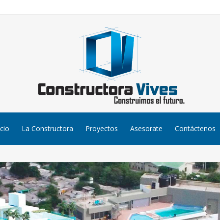
icio
La Constructora
Proyectos
Asesorate
Contáctenos