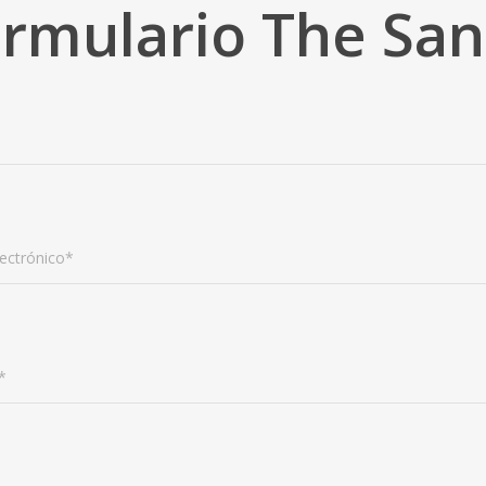
rmulario The Sa
*
ectrónico*
*