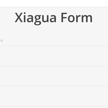
Xiagua Form
e:
: